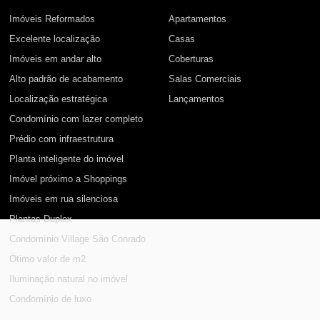
Imóveis Reformados
Apartamentos
Excelente localização
Casas
Imóveis em andar alto
Coberturas
Alto padrão de acabamento
Salas Comerciais
Localização estratégica
Lançamentos
Condomínio com lazer completo
Prédio com infraestrutura
Planta inteligente do imóvel
Imóvel próximo a Shoppings
Imóveis em rua silenciosa
Plantas Duplex
Condomínio Village São Conrado
Ótimo valor de m2
Iluminação natural no imóvel
Condomínio de luxo