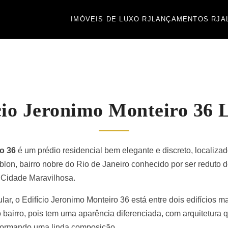
IMÓVEIS DE LUXO RJ
LANÇAMENTOS RJ
A
cio Jeronimo Monteiro 36 
o 36
é um prédio residencial bem elegante e discreto, localiz
lon, bairro nobre do Rio de Janeiro conhecido por ser reduto de 
da Cidade Maravilhosa.
r, o Edifício Jeronimo Monteiro 36 está entre dois edifícios ma
 bairro, pois tem uma aparência diferenciada, com arquitetura 
 formando uma linda composição.