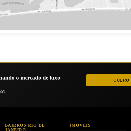
ionando o mercado de luxo
QUERO 
XO.
BAIRROS RIO DE
IMÓVEIS
JANEIRO