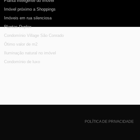
Planta inteligente do imóvel
Imóvel próximo a Shoppings
Imóveis em rua silenciosa
Plantas Duplex
Condomínio Village São Conrado
Ótimo valor de m2
Iluminação natural no imóvel
Condomínio de luxo
POLÍTICA DE PRIVACIDADE