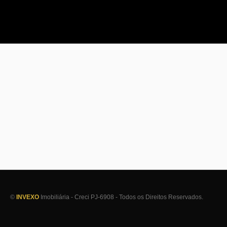
©
INVEXO
Imobiliária - Creci PJ-6908 - Todos os Direitos Reservados.