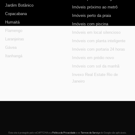
Jardim Botânico
Imóveis próximo ao metrô
Copacabana
Imóveis perto da praia
Humaitá
Imóveis com piscina
Flamengo
Imóveis em local silencioso
Laranjeiras
Imóveis com planta inteligente
Gávea
Imóveis com portaria 24 horas
Itanhangá
Imóveis em prédio novo
Imóveis com sol da manhã
Invexo Real Estate Rio de
Janeiro
Este site é protegido pelo reCAPTCHA e a
Política de Privacidade
e os
Termos de Serviço
do Google são aplicáveis.