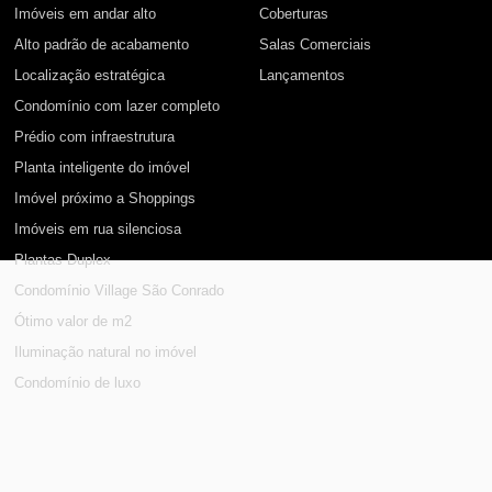
Imóveis em andar alto
Coberturas
Alto padrão de acabamento
Salas Comerciais
Localização estratégica
Lançamentos
Condomínio com lazer completo
Prédio com infraestrutura
Planta inteligente do imóvel
Imóvel próximo a Shoppings
Imóveis em rua silenciosa
Plantas Duplex
Condomínio Village São Conrado
Ótimo valor de m2
Iluminação natural no imóvel
Condomínio de luxo