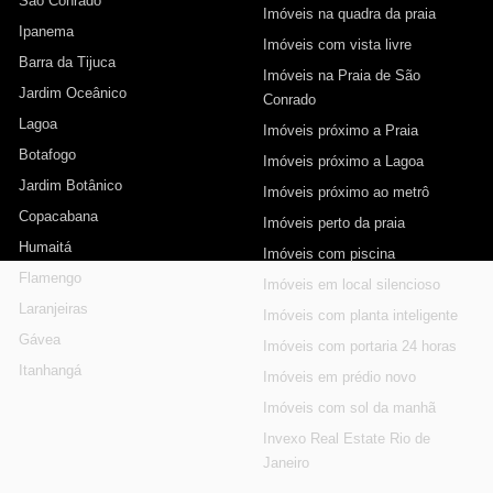
São Conrado
Imóveis na quadra da praia
Ipanema
Imóveis com vista livre
Barra da Tijuca
Imóveis na Praia de São
Jardim Oceânico
Conrado
Lagoa
Imóveis próximo a Praia
Botafogo
Imóveis próximo a Lagoa
Jardim Botânico
Imóveis próximo ao metrô
Copacabana
Imóveis perto da praia
Humaitá
Imóveis com piscina
Flamengo
Imóveis em local silencioso
Laranjeiras
Imóveis com planta inteligente
Gávea
Imóveis com portaria 24 horas
Itanhangá
Imóveis em prédio novo
Imóveis com sol da manhã
Invexo Real Estate Rio de
Janeiro