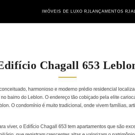
IMÓVEIS DE LUXO RJ
LANÇAMENTOS RJ
A
Edifício Chagall 653 Leblo
conceituado, harmonioso e moderno prédio residencial locali
 no bairro do Leblon. O endereço tão cobiçado pela elite cario
eblon. O condomínio é muito tradicional, onde vivem famílias, ar
ra viver, o Edifício Chagall 653 tem apartamentos que são exce
liário, que registram crescentes altas e valorizam o patrimôn