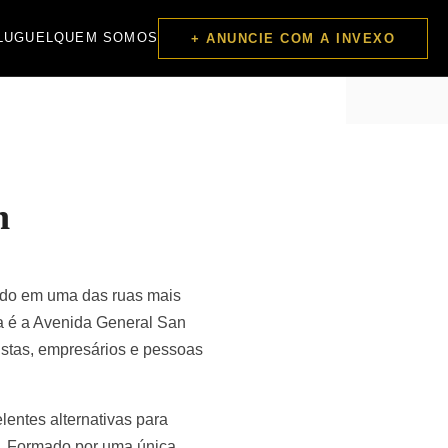
LUGUEL
QUEM SOMOS
+ ANUNCIE COM A INVEXO
n
zado em uma das ruas mais
ca é a Avenida General San
tistas, empresários e pessoas
lentes alternativas para
io. Formado por uma única