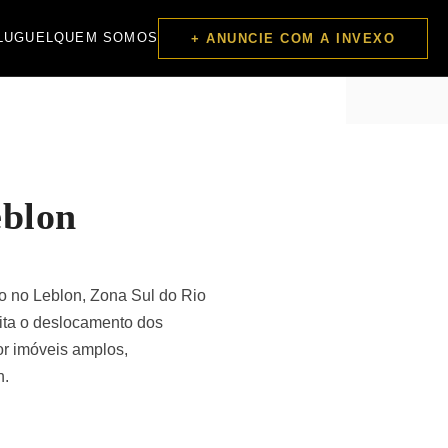
LUGUEL
QUEM SOMOS
+ ANUNCIE COM A INVEXO
eblon
o no Leblon, Zona Sul do Rio
lita o deslocamento dos
or imóveis amplos,
n.