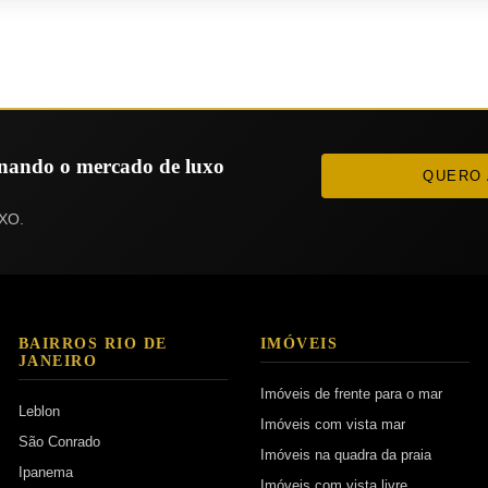
ionando o mercado de luxo
QUERO 
XO.
BAIRROS RIO DE
IMÓVEIS
JANEIRO
Imóveis de frente para o mar
Leblon
Imóveis com vista mar
São Conrado
Imóveis na quadra da praia
Ipanema
Imóveis com vista livre