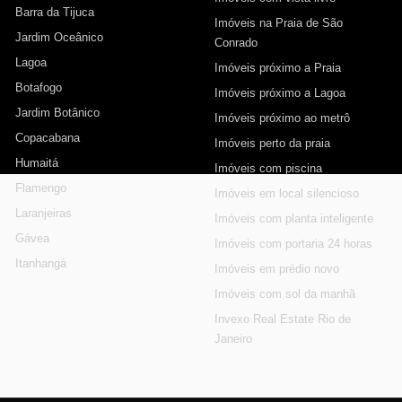
Barra da Tijuca
Imóveis na Praia de São
Jardim Oceânico
Conrado
Lagoa
Imóveis próximo a Praia
Botafogo
Imóveis próximo a Lagoa
Jardim Botânico
Imóveis próximo ao metrô
Copacabana
Imóveis perto da praia
Humaitá
Imóveis com piscina
Flamengo
Imóveis em local silencioso
Laranjeiras
Imóveis com planta inteligente
Gávea
Imóveis com portaria 24 horas
Itanhangá
Imóveis em prédio novo
Imóveis com sol da manhã
Invexo Real Estate Rio de
Janeiro