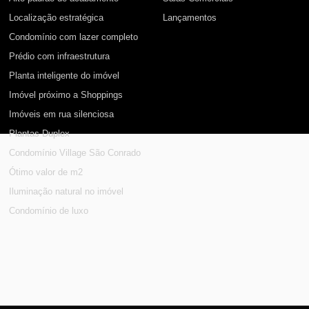
Localização estratégica
Lançamentos
Condomínio com lazer completo
Prédio com infraestrutura
Planta inteligente do imóvel
Imóvel próximo a Shoppings
Imóveis em rua silenciosa
Plantas Duplex
Condomínio Village São Conrado
Ótimo valor de m2
Iluminação natural no imóvel
Condomínio de luxo