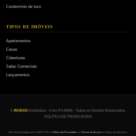
Condomínio de luxo
TIPOS DE IMÓVEIS
Apartamentos
Casas
Coberturas
Salas Comerciais
Lançamentos
©
INVEXO
Imobiliária - Creci PJ-6908 - Todos os Direitos Reservados.
POLÍTICA DE PRIVACIDADE
Este site é protegido pelo reCAPTCHA e a
Política de Privacidade
e os
Termos de Serviço
do Google são aplicáveis.