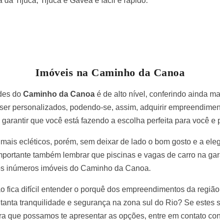
da Tijuca, Tijuca e Gávea é fácil e rápido.
Imóveis na Caminho da Canoa
des do
Caminho da Canoa
é de alto nível, conferindo ainda m
ser personalizados, podendo-se, assim, adquirir empreendiment
 garantir que você está fazendo a escolha perfeita para você e p
 mais ecléticos, porém, sem deixar de lado o bom gosto e a el
 importante também lembrar que piscinas e vagas de carro na g
os inúmeros imóveis do Caminho da Canoa.
o fica difícil entender o porquê dos empreendimentos da região 
 tanta tranquilidade e segurança na zona sul do Rio? Se estes 
ra que possamos te apresentar as opções, entre em contato con