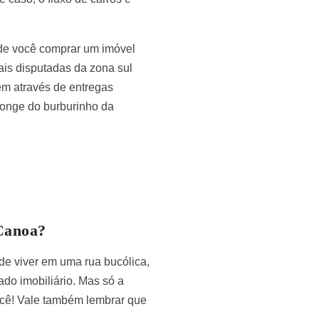
de você comprar um imóvel
ais disputadas da zona sul
em através de entregas
 longe do burburinho da
Canoa?
de viver em uma rua bucólica,
cado imobiliário. Mas só a
ocê! Vale também lembrar que