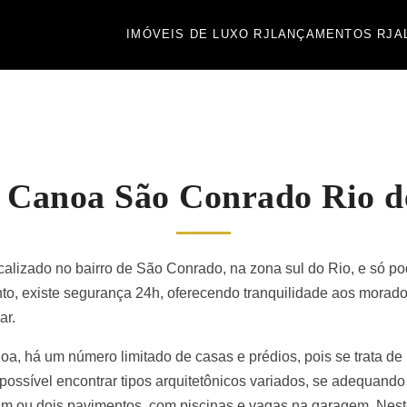
IMÓVEIS DE LUXO RJ
LANÇAMENTOS RJ
A
Canoa São Conrado Rio d
ocalizado no bairro de São Conrado, na zona sul do Rio, e só p
o, existe segurança 24h, oferecendo tranquilidade aos morador
ar.
, há um número limitado de casas e prédios, pois se trata de
possível encontrar tipos arquitetônicos variados, se adequando
um ou dois pavimentos, com piscinas e vagas na garagem. Neste