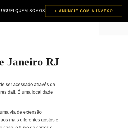
LUGUEL
QUEM SOMOS
+ ANUNCIE COM A INVEXO
e Janeiro RJ
ode ser acessado através da
es dali. É uma localidade
 uma via de extensão
 aos mais diferentes gostos e
 caso, o fluxo de carros e