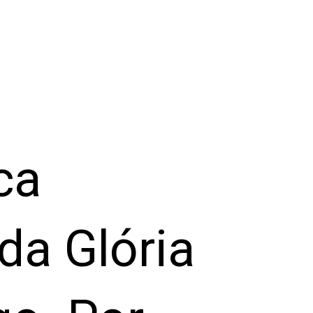
ca
da Glória