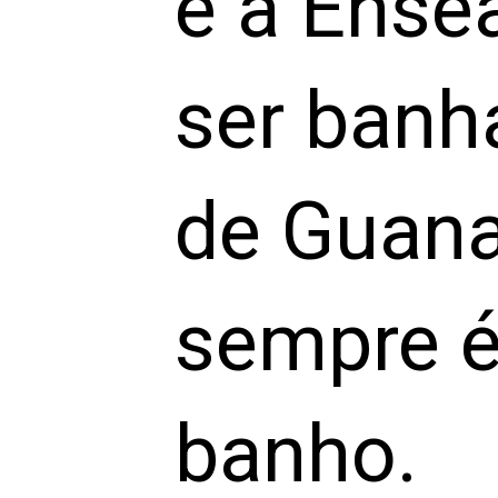
e a Ense
ser banh
de Guana
sempre é
banho.