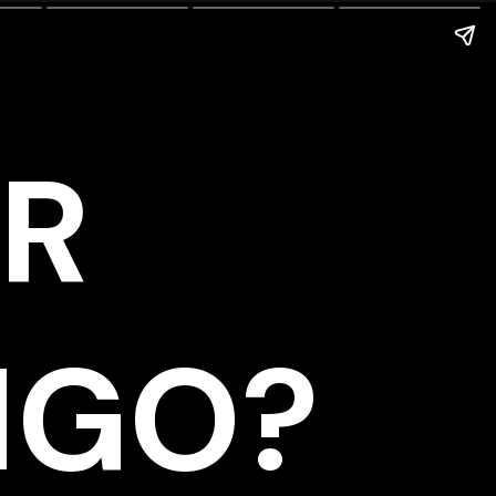
ER
NGO?