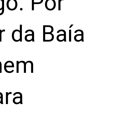
go. Por
 da Baía
 nem
ara