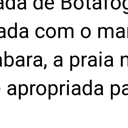
ada de Botafo
ada com o mar
bara, a praia
 apropriada p