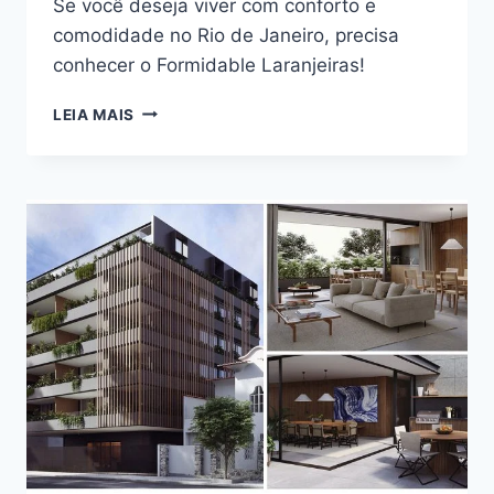
Se você deseja viver com conforto e
comodidade no Rio de Janeiro, precisa
conhecer o Formidable Laranjeiras!
CONHEÇA
LEIA MAIS
TUDO
SOBRE
FORMIDABLE
LARANJEIRAS
NA
RUA
PEREIRA
DA
SILVA