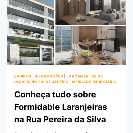
MORAR
NO
MAISON
LARANJEIRAS
BAIRROS
|
INFORMAÇÕES
|
LANÇAMENTOS DE
IMÓVEIS NO RIO DE JANEIRO
|
MERCADO IMOBILIÁRIO
Conheça tudo sobre
Formidable Laranjeiras
na Rua Pereira da Silva