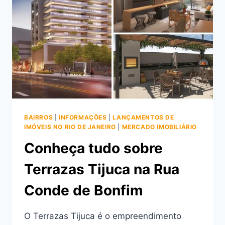
NA
RUA
SENADOR
VERGUEIRO
BAIRROS
|
INFORMAÇÕES
|
LANÇAMENTOS DE
IMÓVEIS NO RIO DE JANEIRO
|
MERCADO IMOBILIÁRIO
Conheça tudo sobre
Terrazas Tijuca na Rua
Conde de Bonfim
O Terrazas Tijuca é o empreendimento