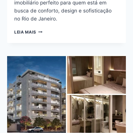
imobiliário perfeito para quem está em
busca de conforto, design e sofisticação
no Rio de Janeiro.
CONHEÇA
LEIA MAIS
TUDO
SOBRE
TERRAZAS
TIJUCA
NA
RUA
CONDE
DE
BONFIM