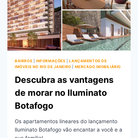
D’AMPEZZO
TIJUCA
BAIRROS
|
INFORMAÇÕES
|
LANÇAMENTOS DE
IMÓVEIS NO RIO DE JANEIRO
|
MERCADO IMOBILIÁRIO
Descubra as vantagens
de morar no Iluminato
Botafogo
Os apartamentos lineares do lançamento
Iluminato Botafogo vão encantar a você e a
sua família!