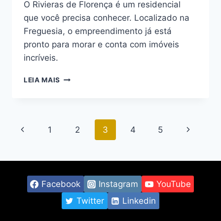
O Rivieras de Florença é um residencial
que você precisa conhecer. Localizado na
Freguesia, o empreendimento já está
pronto para morar e conta com imóveis
incríveis.
DESCUBRA
LEIA MAIS
AS
VANTAGENS
DE
MORAR
Navegação
Página
Página
1
2
3
4
5
NO
RIVIERAS
da
Anterior
Seguinte
DE
FLORENÇA
Página
Facebook
Instagram
YouTube
Twitter
Linkedin