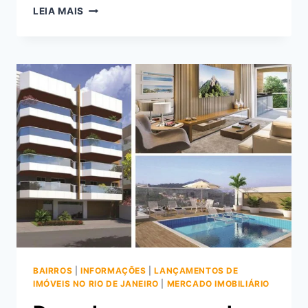
DESCUBRA
LEIA MAIS
POR
QUE
VALE
A
PENA
MORAR
NO
CHATEAU
RAQUEL
FREGUESIA
RESIDENCES
ARAGUAIA
BAIRROS
|
INFORMAÇÕES
|
LANÇAMENTOS DE
IMÓVEIS NO RIO DE JANEIRO
|
MERCADO IMOBILIÁRIO