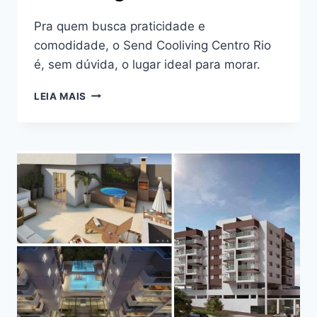
Pra quem busca praticidade e
comodidade, o Send Cooliving Centro Rio
é, sem dúvida, o lugar ideal para morar.
DESCUBRA
LEIA MAIS
AS
VANTAGENS
DE
MORAR
NO
SEND
COOLIVING
CENTRO
RIO