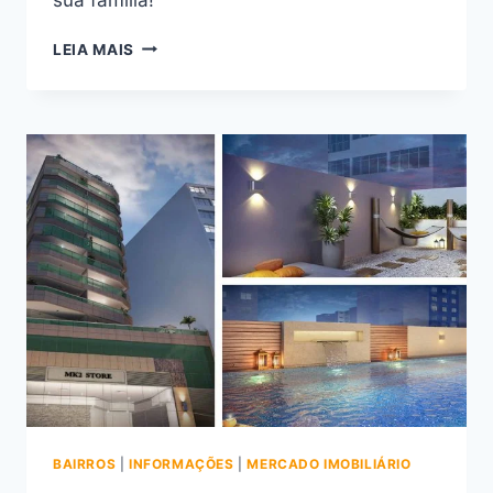
DESCUBRA
LEIA MAIS
AS
VANTAGENS
DE
MORAR
NO
ILUMINATO
BOTAFOGO
BAIRROS
|
INFORMAÇÕES
|
MERCADO IMOBILIÁRIO