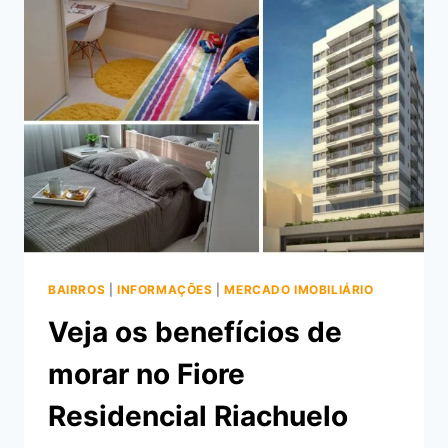
DA
PENHA
NA
RUA
BERNARDO
TAVEIRA
BAIRROS
|
INFORMAÇÕES
|
MERCADO IMOBILIÁRIO
Veja os benefícios de
morar no Fiore
Residencial Riachuelo