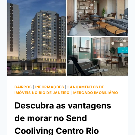
CANOPUS
NA
RUA
VIANA
DRUMOND
BAIRROS
|
INFORMAÇÕES
|
LANÇAMENTOS DE
IMÓVEIS NO RIO DE JANEIRO
|
MERCADO IMOBILIÁRIO
Descubra as vantagens
de morar no Send
Cooliving Centro Rio