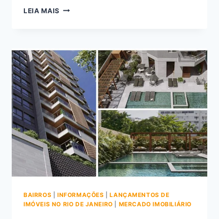
SAIBA
LEIA MAIS
TUDO
SOBRE
O
ÍCONO
FLAMENGO
NA
RUA
MACHADO
DE
ASSIS
BAIRROS
|
INFORMAÇÕES
|
LANÇAMENTOS DE
IMÓVEIS NO RIO DE JANEIRO
|
MERCADO IMOBILIÁRIO