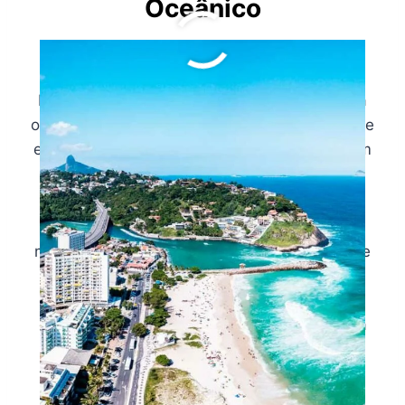
Oceânico
Morar em um dos imóveis de luxo no Jardim
Oceânico significa aproveitar todos os
benefícios que essa região privilegiada tem a
oferecer, tal como sua infraestrutura repleta de
estabelecimentos renomados e serviços, além
de áreas de lazer e ruas arborizadas.
O bairro também proporciona aos seus
moradores momentos de entretenimento e de
diversão. Assim, no Jardim Oceânico você
pode fazer um passeio na Praia da Barra ou
dar uma volta no Shopping Downtown. Basta
escolher o que melhor combinar com o seu
humor.