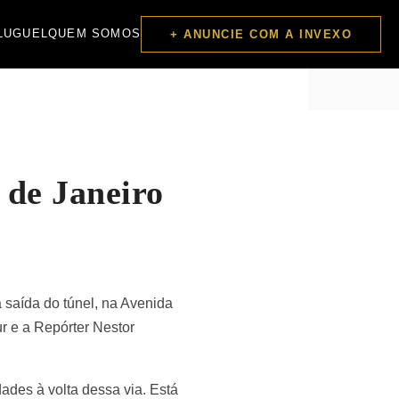
LUGUEL
QUEM SOMOS
+ ANUNCIE COM A INVEXO
 de Janeiro
 saída do túnel, na Avenida
r e a Repórter Nestor
ades à volta dessa via. Está