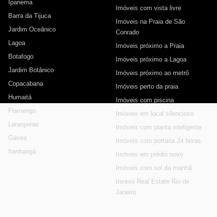
Ipanema
Imóveis com vista livre
Barra da Tijuca
Imóveis na Praia de São
Jardim Oceânico
Conrado
Lagoa
Imóveis próximo a Praia
Botafogo
Imóveis próximo a Lagoa
Jardim Botânico
Imóveis próximo ao metrô
Copacabana
Imóveis perto da praia
Humaitá
Imóveis com piscina
Flamengo
Imóveis em local silencioso
Laranjeiras
Imóveis com planta inteligente
Gávea
Imóveis com portaria 24 horas
Itanhangá
Imóveis em prédio novo
Imóveis com sol da manhã
Invexo Real Estate Rio de
Janeiro