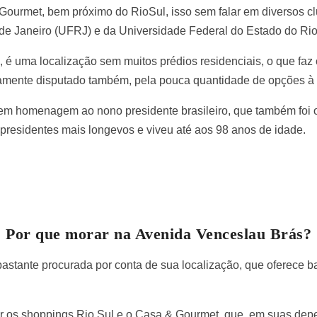
ourmet, bem próximo do RioSul, isso sem falar em diversos cl
de Janeiro (UFRJ) e da Universidade Federal do Estado do Rio
 é uma localização sem muitos prédios residenciais, o que faz 
tamente disputado também, pela pouca quantidade de opções à 
 em homenagem ao nono presidente brasileiro, que também foi o 
 presidentes mais longevos e viveu até aos 98 anos de idade.
Por que morar na Avenida Venceslau Brás?
astante procurada por conta de sua localização, que oferece 
rar os shoppings Rio Sul e o Casa & Gourmet, que, em suas de