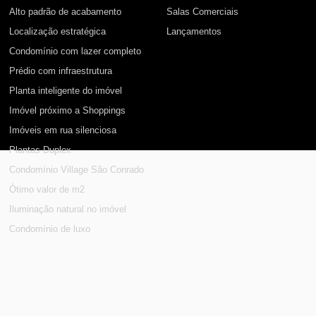
Alto padrão de acabamento
Salas Comerciais
Localização estratégica
Lançamentos
Condomínio com lazer completo
Prédio com infraestrutura
Planta inteligente do imóvel
Imóvel próximo a Shoppings
Imóveis em rua silenciosa
Plantas Duplex
Condomínio Village São Conrado
Ótimo valor de m2
Iluminação natural no imóvel
Condomínio de luxo